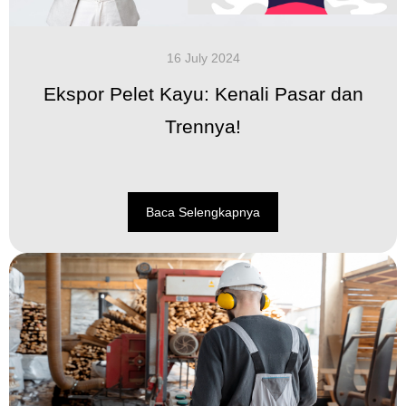
16 July 2024
Ekspor Pelet Kayu: Kenali Pasar dan
Trennya!
Baca Selengkapnya