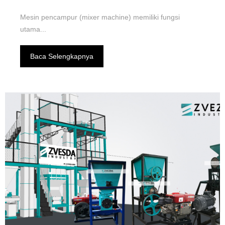
Mesin pencampur (mixer machine) memiliki fungsi
utama...
Baca Selengkapnya