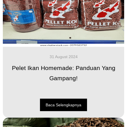
31 August 2024
Pelet Ikan Homemade: Panduan Yang
Gampang!
Baca Selengkapnya