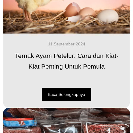
11 September 2024
Ternak Ayam Petelur: Cara dan Kiat-
Kiat Penting Untuk Pemula
Baca Selengkapnya