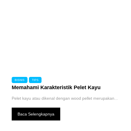
BISNIS
TIPS
Memahami Karakteristik Pelet Kayu
Pelet kayu atau dikenal dengan wood pellet merupakan...
Baca Selengkapnya