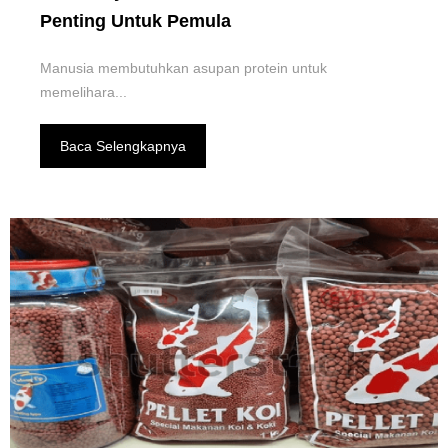
Penting Untuk Pemula
Manusia membutuhkan asupan protein untuk
memelihara...
Baca Selengkapnya