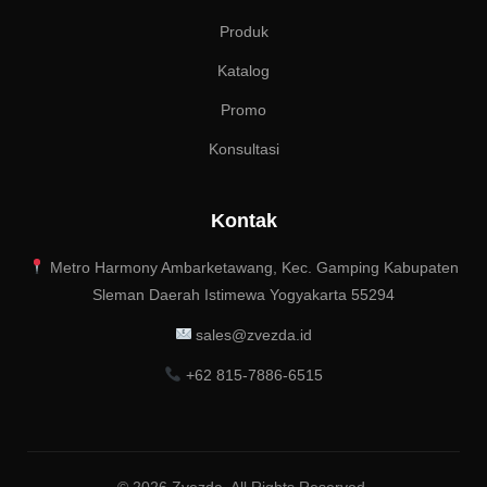
Produk
Katalog
Promo
Konsultasi
Kontak
Metro Harmony Ambarketawang, Kec. Gamping Kabupaten
Sleman Daerah Istimewa Yogyakarta 55294
sales@zvezda.id
+62 815-7886-6515
© 2026 Zvezda. All Rights Reserved.