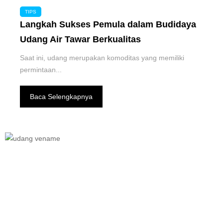
TIPS
Langkah Sukses Pemula dalam Budidaya
Udang Air Tawar Berkualitas
Saat ini, udang merupakan komoditas yang memiliki
permintaan...
Baca Selengkapnya