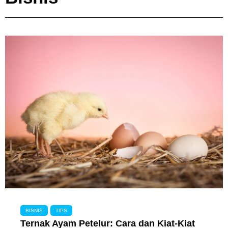
BISNIS
TIPS
Ternak Ayam Petelur: Cara dan Kiat-Kiat