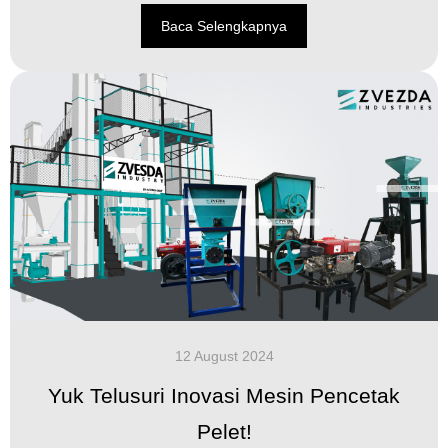
Baca Selengkapnya
12 August 2024
Yuk Telusuri Inovasi Mesin Pencetak
Pelet!