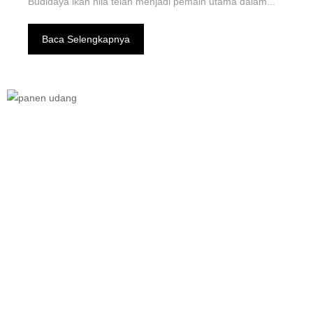
Budidaya ikan nila telah menjadi pemain utama dalam...
Baca Selengkapnya