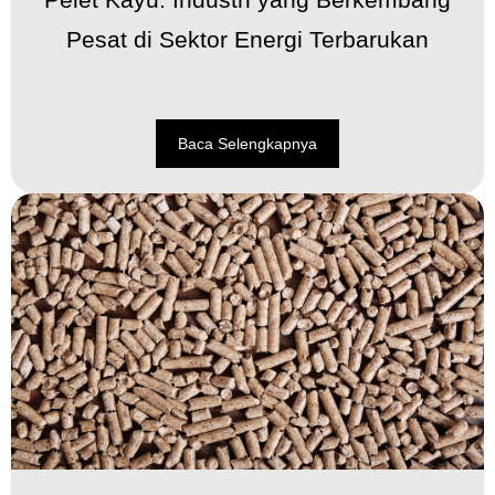
Pesat di Sektor Energi Terbarukan
Baca Selengkapnya