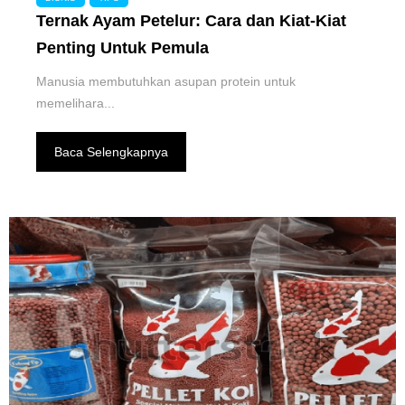
Ternak Ayam Petelur: Cara dan Kiat-Kiat
Penting Untuk Pemula
Manusia membutuhkan asupan protein untuk
memelihara...
Baca Selengkapnya