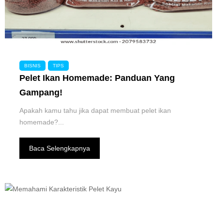
BISNIS
TIPS
Pelet Ikan Homemade: Panduan Yang
Gampang!
Apakah kamu tahu jika dapat membuat pelet ikan
homemade?...
Baca Selengkapnya